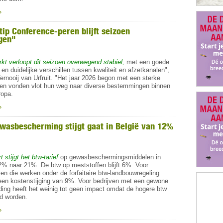
»
tip Conference-peren blijft seizoen
gen"
kt verloopt dit seizoen overwegend stabiel,
met een goede
en duidelijke verschillen tussen kwaliteit en afzetkanalen",
ernooij van Urfruit. "Het jaar 2026 begon met een sterke
ren vonden vlot hun weg naar diverse bestemmingen binnen
ropa.
»
wasbescherming stijgt gaat in België van 12%
 stijgt het btw-tarief
op gewasbeschermingsmiddelen in
2% naar 21%. De btw op meststoffen blijft 6%. Voor
en die werken onder de forfaitaire btw-landbouwregeling
 een kostenstijging van 9%. Voor bedrijven met een gewone
ing heeft het weinig tot geen impact omdat de hogere btw
d worden.
»