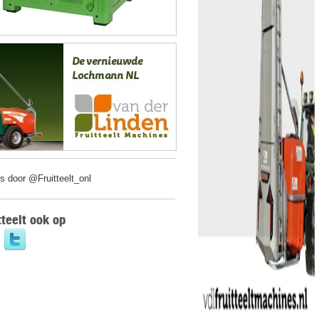
s door @Fruitteelt_onl
tteelt ook op