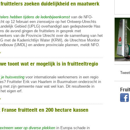
 fruittelers zoeken duidelijkheid en maatwerk
ttelers hebben tijdens de ledenbijeenkomst
van de NFO-
cht op 12 februari een zienswijze op het Ontwerp-Utrechts
andelijk Gebied (UPLG) overhandigd aan gedeputeerde Has
ns de avond gingen de fruittelers in gesprek met
erkers van de Provincie Utrecht over de samenhang van het
 met de Kaderrichtlijn Water (KRW), de Utrechtse Monitor
ndbouw (UMDL) en andere provinciale plannen, meldt NFO.
»
e toont wat er mogelijk is in fruitteeltregio
Tweet
 je huisvesting
voor internationale werknemers in een regio
es? Fruitteler Erik van Haarlem in Buurmalsen onderzocht in
 met zijn gemeente naar wat wel kan. Dit resulteerde in
Frui
het eigen erf.
»
 Franse fruitteelt en 200 hectare kassen
 extreem weer op diverse plekken
in Europa schade in