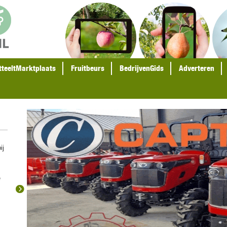
tteeltMarktplaats
Fruitbeurs
BedrijvenGids
Adverteren
ij
e