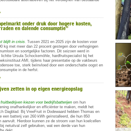
»
ppelmarkt onder druk door hogere kosten,
rraden en dalende consumptie”
blijft in crisis
. Tussen 2021 en 2025 zijn de kosten voor
00 kg met meer dan 22 procent gestegen door verhogingen
mumloon en soortgelijke factoren. Dit seizoen werd in
 lichtte Ursula Schockemöhle, hardfruitspecialist bij het
eksinstituut AMI, tijdens haar presentatie op de vakbeurs
odensee toe, sterk beïnvloed door een onderschatte oogst en
onsumptie in de herfst.
»
ijven zetten in op eigen energieopslag
ruitbedrijven kiezen voor bedrijfsbatterijen
om hun
ning onafhankelijker en efficiënter te maken, meldt het
ch Dagblad. Bij VreeFruit in Dodewaard hebben Thomas en
e een batterij van 260 kWh geïnstalleerd, die hun 850
 aanvult. Hierdoor kunnen ze de stroom van hun koelcellen
bij netuitval zelf gebruiken, wat een derde van hun
te dekt.