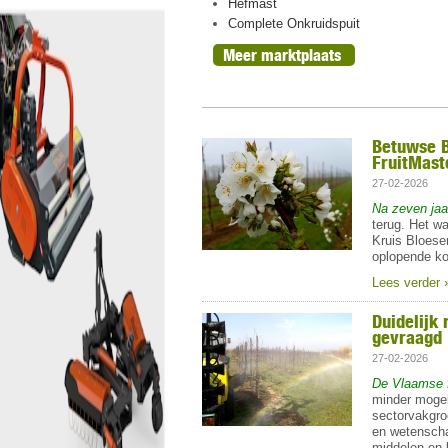
ht, oogst 2026
Hefmast
n peren
Complete Onkruidspuit
Meer marktplaats
Betuwse B
FruitMast
27-02-2026
Na zeven jaa
terug. Het w
Kruis Bloese
oplopende ko
Lees verder 
Duidelijk
gevraagd
27-02-2026
De Vlaamse fr
minder mogel
sectorvakgro
en wetenscha
middelen en 