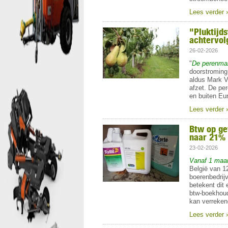
Lees verder 
"Pluktijds
achtervol
26-02-2026
"
De perenmar
doorstroming 
aldus Mark V
afzet. De pe
en buiten Eu
Lees verder 
Btw op ge
naar 21%
23-02-2026
Vanaf 1 maart
België van 1
boerenbedrijv
betekent dit
btw-boekhoud
kan verreken
Lees verder 