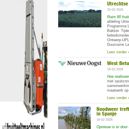
Utrechtse
20-02-2026
Ruim 80 frui
afdeling Utre
Programma L
Bakker. Tijde
beleidsmedew
Ontwerp-UPLG
Duurzame La
Lees verder 
West Betuw
18-02-2026
Hoe realiseer
met spuitzon
samenwerking
maatwerk op 
Lees verder 
Noodweer treft
in Spanje
18-02-2026
Opnieuw is er door