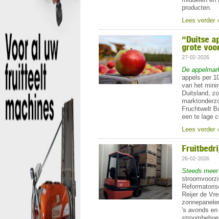
producten.
Lees verder 
“Duitse a
grote voo
27-02-2026
De appelmarkt 
appels per 1
van het mini
Duitsland, zo
marktonderzo
Fruchtwelt B
een te lage c
Lees verder 
Fruitbedr
26-02-2026
Steeds meer f
stroomvoorzie
Reformatoris
Reijer de Vre
zonnepanelen
's avonds en 
stroombehoef