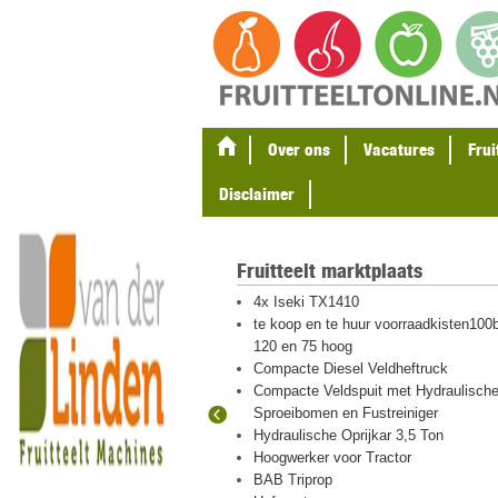
Over ons
Vacatures
Frui
Disclaimer
Fruitteelt marktplaats
gel en
4x Iseki TX1410
ten
te koop en te huur voorraadkisten100b
eton palen
120 en 75 hoog
Compacte Diesel Veldheftruck
Compacte Veldspuit met Hydraulisch
Sproeibomen en Fustreiniger
 hout en plastic
Hydraulische Oprijkar 3,5 Ton
igraver met
Hoogwerker voor Tractor
BAB Triprop