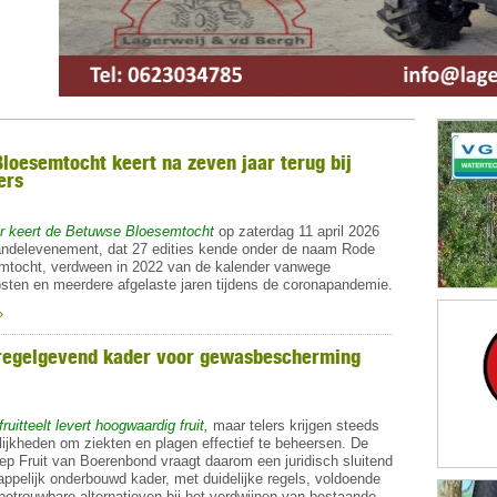
loesemtocht keert na zeven jaar terug bij
ers
r keert de Betuwse Bloesemtocht
op zaterdag 11 april 2026
andelevenement, dat 27 edities kende onder de naam Rode
mtocht, verdween in 2022 van de kalender vanwege
sten en meerdere afgelaste jaren tijdens de coronapandemie.
»
 regelgevend kader voor gewasbescherming
uitteelt levert hoogwaardig fruit,
maar telers krijgen steeds
ijkheden om ziekten en plagen effectief te beheersen. De
ep Fruit van Boerenbond vraagt daarom een juridisch sluitend
ppelijk onderbouwd kader, met duidelijke regels, voldoende
betrouwbare alternatieven bij het verdwijnen van bestaande