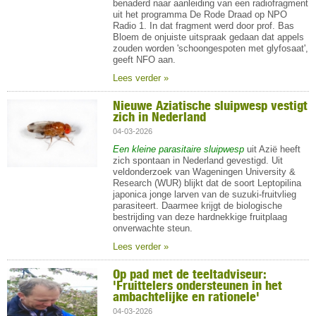
benaderd naar aanleiding van een radiofragment
uit het programma De Rode Draad op NPO
Radio 1. In dat fragment werd door prof. Bas
Bloem de onjuiste uitspraak gedaan dat appels
zouden worden 'schoongespoten met glyfosaat',
geeft NFO aan.
Lees verder »
Nieuwe Aziatische sluipwesp vestigt
zich in Nederland
04-03-2026
Een kleine parasitaire sluipwesp
uit Azië heeft
zich spontaan in Nederland gevestigd. Uit
veldonderzoek van Wageningen University &
Research (WUR) blijkt dat de soort Leptopilina
japonica jonge larven van de suzuki-fruitvlieg
parasiteert. Daarmee krijgt de biologische
bestrijding van deze hardnekkige fruitplaag
onverwachte steun.
Lees verder »
Op pad met de teeltadviseur:
'Fruittelers ondersteunen in het
ambachtelijke en rationele'
04-03-2026