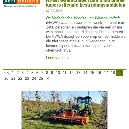
NVWA waarschuwt ruim 2400 online
kopers illegale bestrijdingsmiddelen
27-02-2026
De Nederlandse Voedsel- en Warenautoriteit
(NVWA) waarschuwde deze week per brief ruim
2400 personen en bedrijven die via een online
webshop illegale bestrijdingsmiddelen kochten.
De NVWA draagt de kopers op om de middelen,
die niet toegelaten zijn in Nederland, in te
leveren bij een lokaal inzamelpunt voor
chemisch afval.
Lees verder »
<<
1
2
3
4
5
6
7
8
9
10
11
12
13
14
15
16
17
18
19
20
21
22
23
24
25
>>