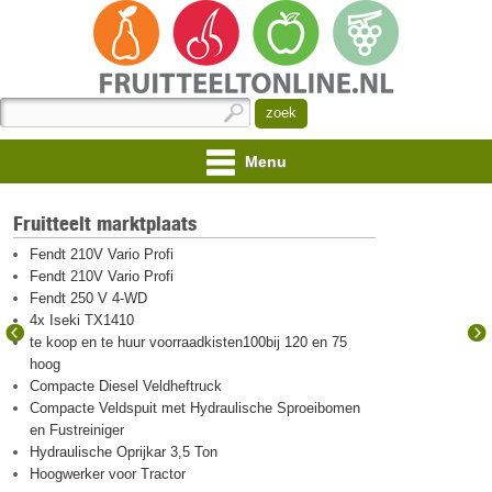
Menu
Fruitteelt beurs
te koop verschillende vogel en hagelnetten en feest
netten
te koop plus min 1500 beton palen 7maal 7
Snapper 30 pk
Kistenwasser numafa
gevraagd voorraadkisten hout en plastic
Wacker Neuson 803 minigraver met snelwissel en 3
bakken
Appels voor cider gezocht, oogst 2026
gevraagd goede appel en peren voorraadkisten
Meer fruitteelt beurs