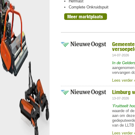
ht, oogst 2026
Hefmast
n peren
Complete Onkruidspuit
Meer marktplaats
Gemeente 
versoepel
14-07-2026
In de Gelde
aangenomen o
vervangen do
Lees verder 
Limburg w
13-07-2026
‘
Fruitteelt ho
waarde of de
aan om deze 
gedeputeerde
van de LLTB o
Lees verder 