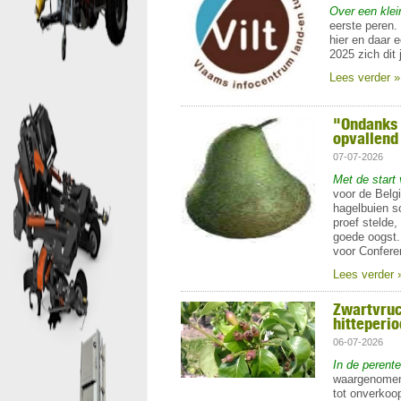
Over een kle
eerste peren.
hier en daar 
2025 zich dit 
Lees verder »
"Ondanks 
opvallend
07-07-2026
Met de start
voor de Belgi
hagelbuien s
proef stelde
goede oogst.
voor Conferen
Lees verder 
Zwartvruc
hitteperi
06-07-2026
In de perent
waargenomen,
tot onverkoo