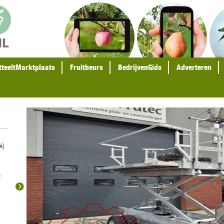
tteeltMarktplaats
Fruitbeurs
BedrijvenGids
Adverteren
ij
e