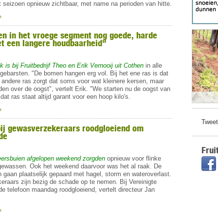
it seizoen opnieuw zichtbaar, met name na perioden van hitte.
»
n in het vroege segment nog goede, harde
t een langere houdbaarheid"
 is bij Fruitbedrijf Theo en Erik Vernooij uit Cothen
in alle
sgebarsten. "De bomen hangen erg vol. Bij het ene ras is dat
t andere ras zorgt dat soms voor wat kleinere kersen, maar
den over de oogst", vertelt Erik. "We starten nu de oogst van
dat ras staat altijd garant voor een hoop kilo's.
»
Tweet
bij gewasverzekeraars roodgloeiend om
de
Frui
eersbuien afgelopen weekend zorgden
opnieuw voor flinke
ewassen. Ook het weekend daarvoor was het al raak.
De
 gaan plaatselijk gepaard met hagel, storm en wateroverlast.
raars zijn bezig de schade op te nemen. Bij Vereinigte
de telefoon maandag roodgloeiend, vertelt directeur Jan
»