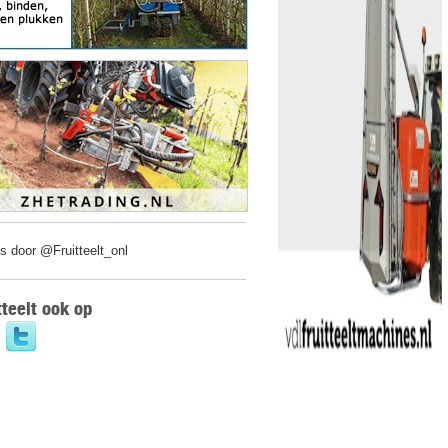
s door @Fruitteelt_onl
tteelt ook op