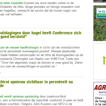
ine twee maanden
kunnen we onze tanden zetten in de
 Ondanks de hitte, droge periodes en hevige onweders met
een hagelbui, verwacht de sector dat de mooie oogst van
jaar zal herhalen.
uitdagingen door hagel heeft Conference zich
 goed hersteld"
 van de nieuwe hardfruitoogst
in zicht zijn de vooruitzichten
sche perenteelt overwegend positief. Hoewel plaatselijk
chade hebben veroorzaakt en de hitte de boomgaarden op de
, verwacht Christophe van Haelst van VHM Fruit Trade een
 "Over het algemeen staan de bomen er zeer goed bij. Zeker
ce zien de verwachtingen er positief uit."
»
htrot opnieuw zichtbaar in perenteelt na
ode
eelt wordt opnieuw aantasting
door zwartvruchtrot
 een schimmelziekte die specifiek voorkomt in peer en leidt
pbare vruchten. Volgens John Kusters van NFO is de