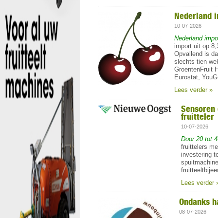
Nederland i
10-07-2026
Nederland impo
import uit op 8,
Opvallend is da
slechts tien we
GroentenFruit 
Eurostat, YouG
Lees verder »
Sensoren 
fruitteler
10-07-2026
Door 20 tot 
fruittelers m
investering t
spuitmachin
fruitteeltbij
Lees verder 
Ondanks ha
08-07-2026