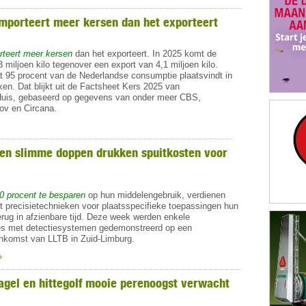
mporteert meer kersen dan het exporteert
rteert meer kersen
dan het exporteert. In 2025 komt de
3 miljoen kilo tegenover een export van 4,1 miljoen kilo.
t 95 procent van de Nederlandse consumptie plaatsvindt in
ken. Dat blijkt uit de Factsheet Kers 2025 van
Huis, gebaseerd op gegevens van onder meer CBS,
ov en Circana.
en slimme doppen drukken spuitkosten voor
40 procent te besparen
op hun middelengebruik, verdienen
et precisietechnieken voor plaatsspecifieke toepassingen hun
erug in afzienbare tijd. Deze week werden enkele
es met detectiesystemen gedemonstreerd op een
eenkomst van LLTB in Zuid-Limburg.
»
gel en hittegolf mooie perenoogst verwacht