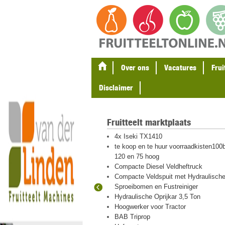
Over ons
Vacatures
Frui
Disclaimer
Fruitteelt marktplaats
gel en
4x Iseki TX1410
ten
te koop en te huur voorraadkisten100b
eton palen
120 en 75 hoog
Compacte Diesel Veldheftruck
Compacte Veldspuit met Hydraulisch
Sproeibomen en Fustreiniger
 hout en plastic
Hydraulische Oprijkar 3,5 Ton
igraver met
Hoogwerker voor Tractor
BAB Triprop