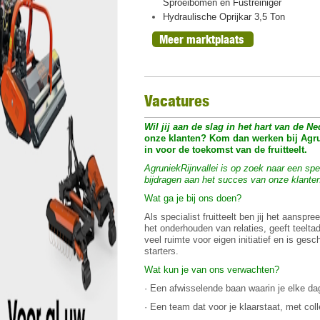
ht, oogst 2026
Sproeibomen en Fustreiniger
n peren
Hydraulische Oprijkar 3,5 Ton
Meer marktplaats
Vacatures
Wil jij aan de slag in het hart van de N
onze klanten? Kom dan werken bij Agrun
in voor de toekomst van de fruitteelt.
AgruniekRijnvallei is op zoek naar een speci
bijdragen aan het succes van onze klante
Wat ga je bij ons doen?
Als specialist fruitteelt ben jij het aanspre
het onderhouden van relaties, geeft teeltad
veel ruimte voor eigen initiatief en is ges
starters.
Wat kun je van ons verwachten?
· Een afwisselende baan waarin je elke da
· Een team dat voor je klaarstaat, met colleg