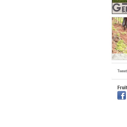
Tweet
Frui