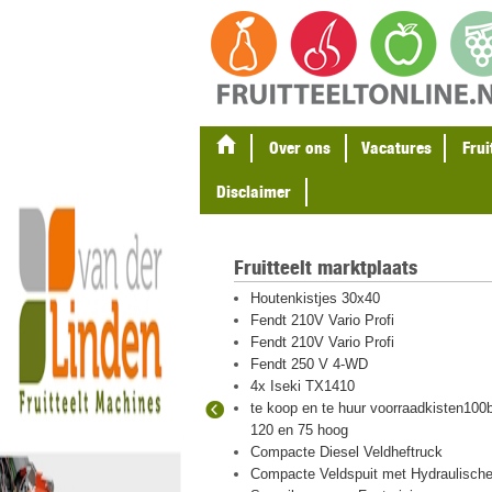
Over ons
Vacatures
Frui
Disclaimer
Fruitteelt marktplaats
gel en
Houtenkistjes 30x40
ten
Fendt 210V Vario Profi
eton palen
Fendt 210V Vario Profi
Fendt 250 V 4-WD
4x Iseki TX1410
te koop en te huur voorraadkisten100b
 hout en plastic
120 en 75 hoog
igraver met
Compacte Diesel Veldheftruck
Compacte Veldspuit met Hydraulisch