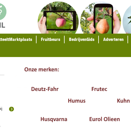
tteeltMarktplaats
Fruitbeurs
BedrijvenGids
Adverteren
ij
e