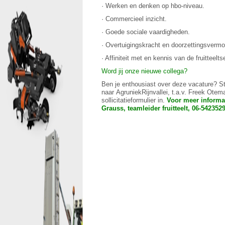
· Werken en denken op hbo-niveau.
· Commercieel inzicht.
· Goede sociale vaardigheden.
· Overtuigingskracht en doorzettingsverm
· Affiniteit met en kennis van de fruitteelts
Word jij onze nieuwe collega?
Ben je enthousiast over deze vacature? St
naar AgruniekRijnvallei, t.a.v. Freek Ote
sollicitatieformulier in.
Voor meer informa
Grauss, teamleider fruitteelt, 06-5423529