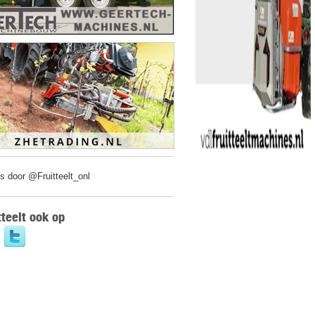
s door @Fruitteelt_onl
tteelt ook op