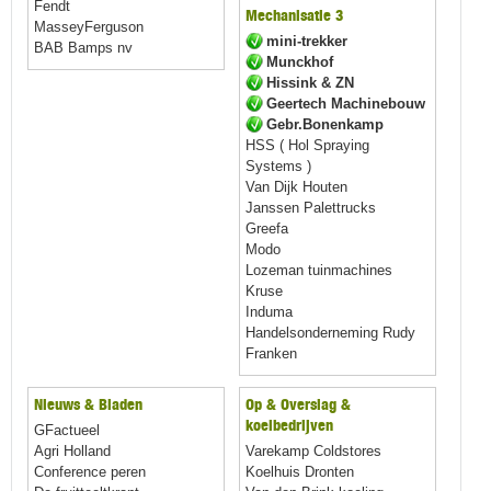
Fendt
Mechanisatie 3
MasseyFerguson
mini-trekker
BAB Bamps nv
Munckhof
Hissink & ZN
Geertech Machinebouw
Gebr.Bonenkamp
HSS ( Hol Spraying
Systems )
Van Dijk Houten
Janssen Palettrucks
Greefa
Modo
Lozeman tuinmachines
Kruse
Induma
Handelsonderneming Rudy
Franken
Nieuws & Bladen
Op & Overslag &
koelbedrijven
GFactueel
Agri Holland
Varekamp Coldstores
Conference peren
Koelhuis Dronten