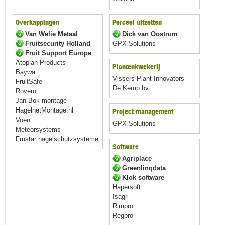
Overkappingen
Perceel uitzetten
Van Welie Metaal
Dick van Oostrum
Fruitsecurity Holland
GPX Solutions
Fruit Support Europe
Atoplan Products
Plantenkwekerij
Baywa
Vissers Plant Innovators
FruitSafe
De Kemp bv
Rovero
Jan Bok montage
HagelnetMontage.nl
Project management
Voen
GPX Solutions
Meteorsystems
Frustar hagelschutzsysteme
Software
Agriplace
Greenlinqdata
Klok software
Hapersoft
Isagri
Rimpro
Regpro