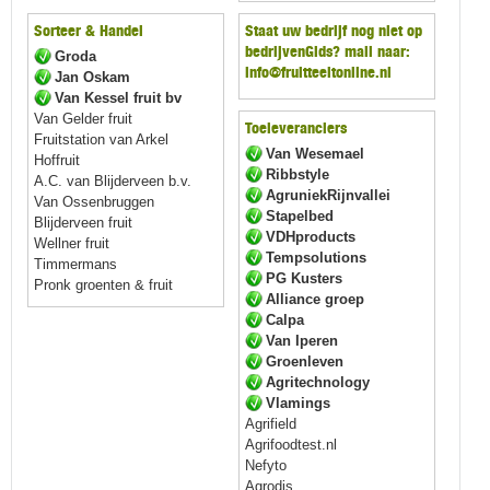
Sorteer & Handel
Staat uw bedrijf nog niet op
bedrijvenGids? mail naar:
Groda
info@fruitteeltonline.nl
Jan Oskam
Van Kessel fruit bv
Van Gelder fruit
Toeleveranciers
Fruitstation van Arkel
Van Wesemael
Hoffruit
Ribbstyle
A.C. van Blijderveen b.v.
AgruniekRijnvallei
Van Ossenbruggen
Stapelbed
Blijderveen fruit
VDHproducts
Wellner fruit
Tempsolutions
Timmermans
PG Kusters
Pronk groenten & fruit
Alliance groep
Calpa
Van Iperen
Groenleven
Agritechnology
Vlamings
Agrifield
Agrifoodtest.nl
Nefyto
Agrodis