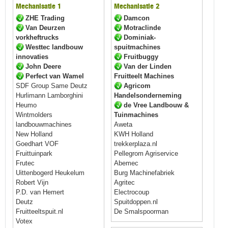
Mechanisatie 1
Mechanisatie 2
ZHE Trading
Damcon
Van Deurzen
Motraclinde
vorkheftrucks
Dominiak-
Westtec landbouw
spuitmachines
innovaties
Fruitbuggy
John Deere
Van der Linden
Perfect van Wamel
Fruitteelt Machines
SDF Group Same Deutz
Agricom
Hurlimann Lamborghini
Handelsonderneming
Heumo
de Vree Landbouw &
Wintmolders
Tuinmachines
landbouwmachines
Aweta
New Holland
KWH Holland
Goedhart VOF
trekkerplaza.nl
Fruittuinpark
Pellegrom Agriservice
Frutec
Abemec
Uittenbogerd Heukelum
Burg Machinefabriek
Robert Vijn
Agritec
P.D. van Hemert
Electrocoup
Deutz
Spuitdoppen.nl
Fruitteeltspuit.nl
De Smalspoorman
Votex