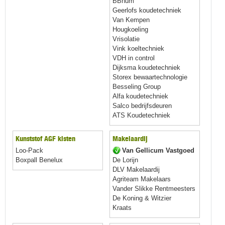
BBhum
Geerlofs koudetechniek
Van Kempen
Hougkoeling
Vrisolatie
Vink koeltechniek
VDH in control
Dijksma koudetechniek
Storex bewaartechnologie
Besseling Group
Alfa koudetechniek
Salco bedrijfsdeuren
ATS Koudetechniek
Kunststof AGF kisten
Makelaardij
Loo-Pack
Van Gellicum Vastgoed
Boxpall Benelux
De Lorijn
DLV Makelaardij
Agriteam Makelaars
Vander Slikke Rentmeesters
De Koning & Witzier
Kraats