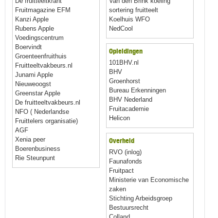
De fruitteeltkrant
Van den Brink koeling
Fruitmagazine EFM
sortering fruitteelt
Kanzi Apple
Koelhuis WFO
Rubens Apple
NedCool
Voedingscentrum
Boervindt
Opleidingen
Groenteenfruithuis
101BHV.nl
Fruitteeltvakbeurs.nl
BHV
Junami Apple
Groenhorst
Nieuweoogst
Bureau Erkenningen
Greenstar Apple
BHV Nederland
De fruitteeltvakbeurs.nl
Fruitacademie
NFO ( Nederlandse
Helicon
Fruittelers organisatie)
AGF
Xenia peer
Overheid
Boerenbusiness
RVO (inlog)
Rie Steunpunt
Faunafonds
Fruitpact
Ministerie van Economische
zaken
Stichting Arbeidsgroep
Bestuursrecht
Colland