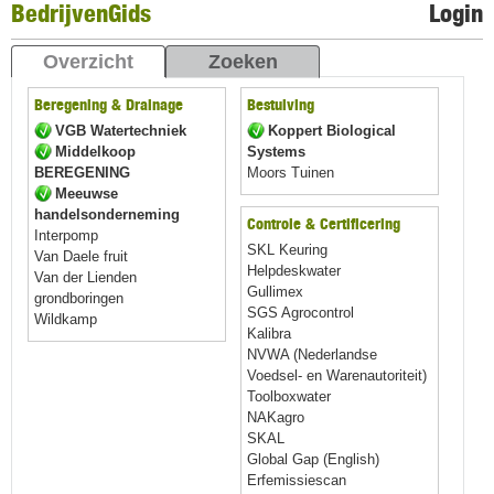
BedrijvenGids
Login
Overzicht
Zoeken
Beregening & Drainage
Bestuiving
VGB Watertechniek
Koppert Biological
Middelkoop
Systems
BEREGENING
Moors Tuinen
Meeuwse
handelsonderneming
Controle & Certificering
Interpomp
SKL Keuring
Van Daele fruit
Helpdeskwater
Van der Lienden
Gullimex
grondboringen
SGS Agrocontrol
Wildkamp
Kalibra
NVWA (Nederlandse
Voedsel- en Warenautoriteit)
Toolboxwater
NAKagro
SKAL
Global Gap (English)
Erfemissiescan