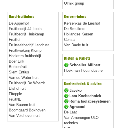
Olmix group
Hard-fruittelers
Kersen-telers
De Appelhof
Kersenkas de Lieshof
Fruitbedrijf JJ Loots
De Smulkers
Fruitbedrijf Huiskamp
Hollandse Kersen
Fruitful
Cerisa
Fruitteeltbedrijf Landrust
Van Daele fruit
Fruitkwekerij Klomp
Hoekstra fruitbedrijf
Kisten & Pallets
Boer Erik
Schoeller Allibert
Berbenfruit
Hoekman Houtindustrie
Siem Entius
Van de Water fruit
Fruitbedrijf De Woerdt
Koeltechniek & advies
Elshoffruit
Javeko
Fitapple
Lam Koeltechniek
FruitNL
Roma Isolatiesystemen
Van Buuren fruit
Agracool
Boomgaard Bokhoven
De Laat
Van Veldhovenfruit
Van Amerongen ULO
technics