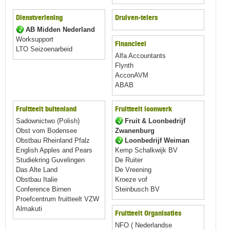
Dienstverlening
Druiven-telers
AB Midden Nederland
Worksupport
Financieel
LTO Seizoenarbeid
Alfa Accountants
Flynth
AcconAVM
ABAB
Fruitteelt buitenland
Fruitteelt loonwerk
Sadownictwo (Polish)
Fruit & Loonbedrijf
Obst vom Bodensee
Zwanenburg
Obstbau Rheinland Pfalz
Loonbedrijf Weiman
English Apples and Pears
Kemp Schalkwijk BV
Studiekring Guvelingen
De Ruiter
Das Alte Land
De Vreening
Obstbau Italie
Kroeze vof
Conference Birnen
Steinbusch BV
Proefcentrum fruitteelt VZW
Almakuti
Fruitteelt Organisaties
NFO ( Nederlandse