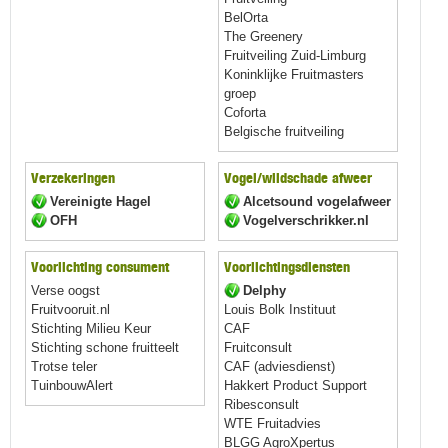
BelOrta
The Greenery
Fruitveiling Zuid-Limburg
Koninklijke Fruitmasters
groep
Coforta
Belgische fruitveiling
Verzekeringen
Vogel/wildschade afweer
Vereinigte Hagel
Alcetsound vogelafweer
OFH
Vogelverschrikker.nl
Voorlichting consument
Voorlichtingsdiensten
Verse oogst
Delphy
Fruitvooruit.nl
Louis Bolk Instituut
Stichting Milieu Keur
CAF
Stichting schone fruitteelt
Fruitconsult
Trotse teler
CAF (adviesdienst)
TuinbouwAlert
Hakkert Product Support
Ribesconsult
WTE Fruitadvies
BLGG AgroXpertus