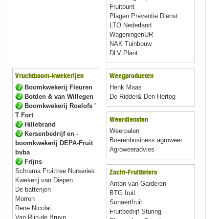
Fruitpunt
Plagen Preventie Dienst
LTO Nederland
WageningenUR
NAK Tuinbouw
DLV Plant
Vruchtboom-kwekerijen
Weegproducten
Boomkwekerij Fleuren
Henk Maas
Botden & van Willegen
De Ridder& Den Hertog
Boomkwekerij Roelofs '
T Fort
Weerdiensten
Hillebrand
Weerpalen
Kersenbedrijf en -
Boerenbusiness agroweer
boomkwekerij DEPA-Fruit
Agroweeradvies
bvba
Frijns
Schrama Fruittree Nurseries
Zacht-Fruittelers
Kwekerij van Diepen
Anton van Garderen
De batterijen
BTG fruit
Morren
Sunaertfruit
Rene Nicolai
Fruitbedrijf Sturing
Van Rijn-de Bruyn