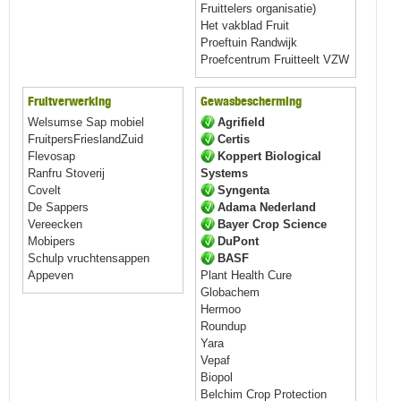
Fruittelers organisatie)
Het vakblad Fruit
Proeftuin Randwijk
Proefcentrum Fruitteelt VZW
Fruitverwerking
Gewasbescherming
Welsumse Sap mobiel
Agrifield
FruitpersFrieslandZuid
Certis
Flevosap
Koppert Biological
Ranfru Stoverij
Systems
Covelt
Syngenta
De Sappers
Adama Nederland
Vereecken
Bayer Crop Science
Mobipers
DuPont
Schulp vruchtensappen
BASF
Appeven
Plant Health Cure
Globachem
Hermoo
Roundup
Yara
Vepaf
Biopol
Belchim Crop Protection