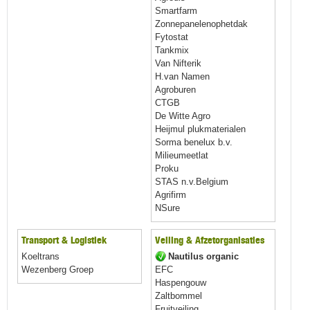
Smartfarm
Zonnepanelenophetdak
Fytostat
Tankmix
Van Nifterik
H.van Namen
Agroburen
CTGB
De Witte Agro
Heijmul plukmaterialen
Sorma benelux b.v.
Milieumeetlat
Proku
STAS n.v.Belgium
Agrifirm
NSure
Transport & Logistiek
Veiling & Afzetorganisaties
Koeltrans
Nautilus organic
Wezenberg Groep
EFC
Haspengouw
Zaltbommel
Fruitveiling