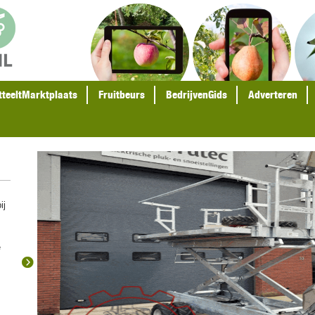
tteeltMarktplaats
Fruitbeurs
BedrijvenGids
Adverteren
ij
e