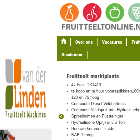
Over ons
Vacatures
Frui
Disclaimer
Fruitteelt marktplaats
gel en
4x Iseki TX1410
ten
te koop en te huur voorraadkisten100b
eton palen
120 en 75 hoog
Compacte Diesel Veldheftruck
Compacte Veldspuit met Hydraulisch
Sproeibomen en Fustreiniger
 hout en plastic
Hydraulische Oprijkar 3,5 Ton
igraver met
Hoogwerker voor Tractor
BAB Triprop