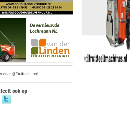
s door @Fruitteelt_onl
tteelt ook op