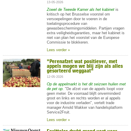
13-05-2026
Zowel de Tweede Kamer als het kabinet
is
kritisch op het Brusselse voorstel om
versoepelingen door te voeren in de
toelatingsprocedure van
gewasbeschermingsmiddelen. Partijen vragen
extra veiligheidsgaranties, maar het kabinet is
niet van plan het voorstel van de Europese
Commissie te blokkeren.
Lees verder »
"Perenafzet wat positiever, met
appels mogen we blij zijn als alles
gesorteerd weggaat"
12-05-2026
Op de appelmarkt is het dit seizoen huilen met
de pet op
. "De afzet van de appels loopt voor
geen meter. De voorraad blijft onverminderd
groot en links en rechts worden er al appels
voor de industrie verladen", vertelt trade
manager Arnold Wakker van handelsplatform
Service2Fruit.
Lees verder »