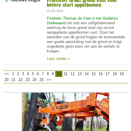
Fruitteler drukt grond vast voor
betere start appelbomen
12-05-2026
Fruitteler Thomas de Vree in het Gelderse
Dodewaard
rolt met een zelfgefabriceerd
werktuig de losse grond rond zijn recent
aangeplante appelbomen vast. Door het
aanrollen van de grond krijgen de boomwortels
een goede aansluiting met de grond en krijgt
ongedierte geen kans om aan de wortels te
knagen.
Lees verder »
<<
1
2
3
4
5
6
7
8
9
10
11
12
13
14
15
16
17
18
19
20
21
22
23
24
25
>>