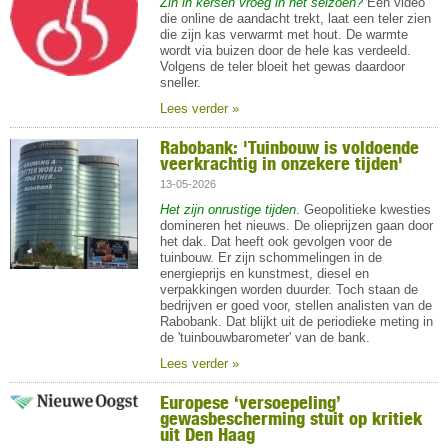
Zin in kersen vroeg in het seizoen?
Een video
die online de aandacht trekt, laat een teler zien
die zijn kas verwarmt met hout. De warmte
wordt via buizen door de hele kas verdeeld.
Volgens de teler bloeit het gewas daardoor
sneller.
Lees verder »
Rabobank: 'Tuinbouw is voldoende
veerkrachtig in onzekere tijden'
13-05-2026
Het zijn onrustige tijden
. Geopolitieke kwesties
domineren het nieuws. De olieprijzen gaan door
het dak. Dat heeft ook gevolgen voor de
tuinbouw. Er zijn schommelingen in de
energieprijs en kunstmest, diesel en
verpakkingen worden duurder. Toch staan de
bedrijven er goed voor, stellen analisten van de
Rabobank. Dat blijkt uit de periodieke meting in
de 'tuinbouwbarometer' van de bank.
Lees verder »
Europese ‘versoepeling’
gewasbescherming stuit op kritiek
uit Den Haag