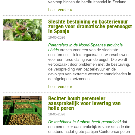
verkoop binnen de hardfruithandel in Zeeland.
Lees verder »
Slechte bestuiving en bacterievuur
zorgen voor dramatische perenoogst
in Spanje
19-05-2026
Perentelers in de Noord-Spaanse provincie
Lérida
vrezen voor een van de slechtste
oogsten ooit. Telersorganisaties waarschuwen
voor een forse daling van de oogst. Die wordt
veroorzaakt door problemen met de bestuiving,
de verspreiding van bacterievuur en de
gevolgen van extreme weersomstandigheden in
de afgelopen seizoenen.
Lees verder »
Rechter houdt perenteler
aansprakelijk voor levering van
holle peren
18-05-2026
De rechtbank in Arnhem heeft geoordeeld
dat
een perenteler aansprakelijk is voor schade die
ontstond nadat grote partijen Conference peren