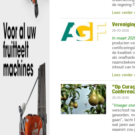
de regering-
Lees verder 
Vereniging
26-03-2026
In maart 202
producten ve
certificering
de kwaliteit 
als onafhanke
naamsbekendh
inhoud van he
Lees verder 
"Op Curaç
Conferenc
25-03-2026
"
Vroeger ston
verschoof na
geworden, mo
gaan", lacht 
wat jaren aan
waarom zou j