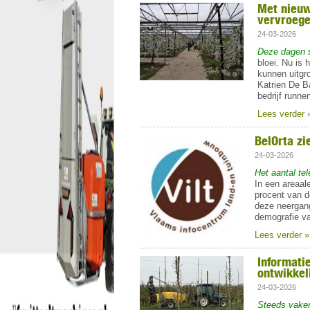
Met nieuw
vervroegen
24-03-2026
Deze dagen 
bloei. Nu is
kunnen uitgro
Katrien De B
bedrijf runn
Lees verder 
BelOrta zi
24-03-2026
Het aantal tel
In een areaale
procent van de
deze neergang
demografie va
Lees verder »
Informatie
ontwikkel
24-03-2026
Steeds vaker