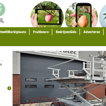
tteeltMarktplaats
Fruitbeurs
BedrijvenGids
Adverteren
ij
e