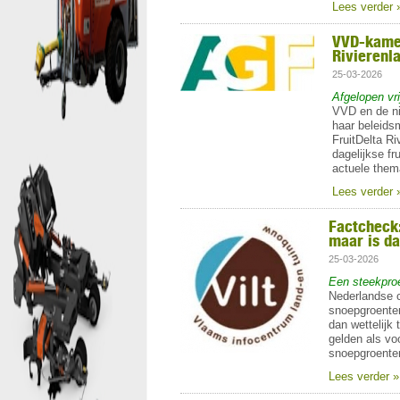
Lees verder 
VVD-kamer
Rivierenl
25-03-2026
Afgelopen vr
VVD en de ni
haar beleid
FruitDelta Ri
dagelijkse fr
actuele thema
Lees verder 
Factcheck:
maar is da
25-03-2026
Een steekproe
Nederlandse 
snoepgroente
dan wettelijk
gelden als vo
snoepgroente
Lees verder »