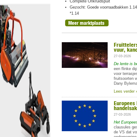
ht, oogst 2026
Complete Onkruidspuit
n peren
Gezocht: Goede voorraadbakken 1.14
*1.14
Meer marktplaats
Fruittele
vuur, kan
27-03-2026
De lente is 
een flinke di
voor terrasje
fruitsoorten
Dany Byleman
Lees verder 
Europees 
handelsa
27-03-2026
Het Europee
clausules ge
de VS dat vor
ondernemin