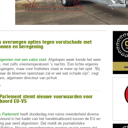
rs overwegen opties tegen vorstschade met
onnen en beregening
begonnen met een valse start
. Afgelopen week kende het weer
p, met zelfs vriestemperaturen ’s nachts. Een lichte ergernis
sgangers, maar voor fruittelers staat er meer op het spel. “Bij
 waar de bloemen openstaan zal er wel wat schade zijn”, zegt
s, algemeen directeur van pcfruit.
»
Parlement stemt nieuwe voorwaarden voor
kkoord EU-VS
s Parlement
heeft donderdag met ruime meerderheid diverse
steund in het kader van het handelsakkoord tussen de EU en
ig jaar werd afgesloten. Dat meldt de journalistieke
g
Politico
. Nieuwe amendementen moeten ervoor zorgen dat