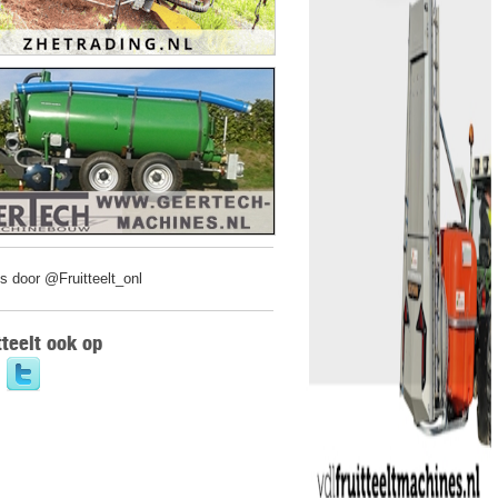
s door @Fruitteelt_onl
tteelt ook op