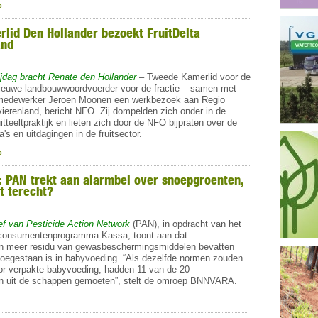
»
lid Den Hollander bezoekt FruitDelta
and
ijdag bracht Renate den Hollander
– Tweede Kamerlid voor de
euwe landbouwwoordvoerder voor de fractie – samen met
smedewerker Jeroen Moonen een werkbezoek aan Regio
vierenland, bericht NFO. Zij dompelden zich onder in de
uitteeltpraktijk en lieten zich door de NFO bijpraten over de
's en uitdagingen in de fruitsector.
»
 PAN trekt aan alarmbel over snoepgroenten,
t terecht?
f van Pesticide Action Network
(PAN), in opdracht van het
consumentenprogramma Kassa, toont aan dat
n meer residu van gewasbeschermingsmiddelen bevatten
 toegestaan is in babyvoeding. “Als dezelfde normen zouden
or verpakte babyvoeding, hadden 11 van de 20
n uit de schappen gemoeten”, stelt de omroep
BNNVARA
.