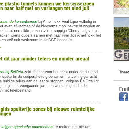
e plastic tunnels kunnen we kersenseizoen
 naar half mei en verlengen tot eind juli
staan de kersenbomen
bij Amelinckx Fruit bijna volledig in
 het even afwachten of de bloesems mooi bevrucht worden en
eien tot een dikke, smaakvolle, sappige 'CherryLou', vertelt
acker, wiens ouders samen met haar oom Jos Amelinckx het
en en zelf ook werkzaam in de AGF-handel is.
»
et dit jaar minder telers en minder areaal
ers bij BelOrta
zakt dit jaar voor het eerst onder de duizend.
Tweet
nquête bij de coöperatieve groente- en fruitveiling gaf acht
 huidige telers aan dit jaar te stoppen. Volgens BelOrta ligt
 in lijn met voorgaande jaren en weerspiegelt die de
Frui
n het telerbestand.
gids spuitvrije zones bij nieuwe ruimtelijke
ingen
 krijgen agrarische ondernemers
te maken met nieuwe