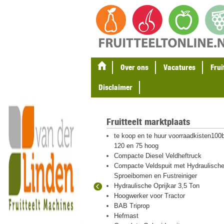
Over ons
Vacatures
Frui
Disclaimer
Fruitteelt marktplaats
gel en
te koop en te huur voorraadkisten100b
ten
120 en 75 hoog
eton palen
Compacte Diesel Veldheftruck
Compacte Veldspuit met Hydraulisch
Sproeibomen en Fustreiniger
Hydraulische Oprijkar 3,5 Ton
 hout en plastic
Hoogwerker voor Tractor
igraver met
BAB Triprop
Hefmast