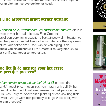
Trump zich aan de overeenkomst houdt.
»
 Elite Grootfruit krijgt verder gestalte
5 hebben de 22 vruchtboom- en onderstammentelers
die hun
rkopen met het Naktuinbouw Elite Grootfruit-
slabel een vereniging opgericht. Naktuinbouw blijft toezien op
van het product en het Naktuinbouw Elite Grootfruit-systeem
lijke kwaliteitsdienst. Doel van de vereniging is de
eid van Naktuinbouw Elite Grootfruit te vergroten en de
t certificaat verder te versterken.
»
ao liet ik de mensen voor het eerst
e-peertjes proeven"
d de pensioengerechtigde leeftijd op 65
en toen dat
ar 67 moest ik echt even zuchten, maar nu ik zelf 67 ben
est ik er toch echt niet aan denken om met pensioen te
Eric van Bergem. Voorzichtig plakt hij er dan ook nog flink
 vast. "Als je werk ook je hobby is en je wordt er blij van,
e dan stoppen?"