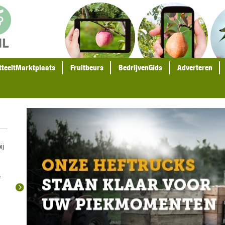
tteeltMarktplaats
Fruitbeurs
BedrijvenGids
Adverteren
ij
e