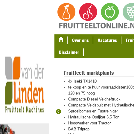
Over ons
Vacatures
Frui
Disclaimer
Fruitteelt marktplaats
gel en
4x Iseki TX1410
ten
te koop en te huur voorraadkisten100b
eton palen
120 en 75 hoog
Compacte Diesel Veldheftruck
Compacte Veldspuit met Hydraulisch
Sproeibomen en Fustreiniger
 hout en plastic
Hydraulische Oprijkar 3,5 Ton
igraver met
Hoogwerker voor Tractor
BAB Triprop