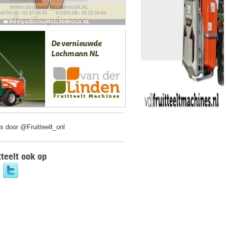
s door @Fruitteelt_onl
tteelt ook op