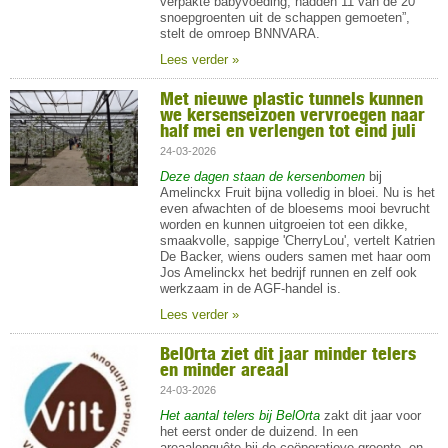
verpakte babyvoeding, hadden 11 van de 20
snoepgroenten uit de schappen gemoeten”,
stelt de omroep
BNNVARA
.
Lees verder »
Met nieuwe plastic tunnels kunnen
we kersenseizoen vervroegen naar
half mei en verlengen tot eind juli
24-03-2026
Deze dagen staan de kersenbomen
bij
Amelinckx Fruit bijna volledig in bloei. Nu is het
even afwachten of de bloesems mooi bevrucht
worden en kunnen uitgroeien tot een dikke,
smaakvolle, sappige 'CherryLou', vertelt Katrien
De Backer, wiens ouders samen met haar oom
Jos Amelinckx het bedrijf runnen en zelf ook
werkzaam in de AGF-handel is.
Lees verder »
BelOrta ziet dit jaar minder telers
en minder areaal
24-03-2026
Het aantal telers bij BelOrta
zakt dit jaar voor
het eerst onder de duizend. In een
areaalenquête bij de coöperatieve groente- en