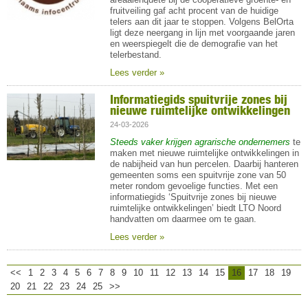
fruitveiling gaf acht procent van de huidige
telers aan dit jaar te stoppen. Volgens BelOrta
ligt deze neergang in lijn met voorgaande jaren
en weerspiegelt die de demografie van het
telerbestand.
Lees verder »
Informatiegids spuitvrije zones bij
nieuwe ruimtelijke ontwikkelingen
24-03-2026
Steeds vaker krijgen agrarische ondernemers
te
maken met nieuwe ruimtelijke ontwikkelingen in
de nabijheid van hun percelen. Daarbij hanteren
gemeenten soms een spuitvrije zone van 50
meter rondom gevoelige functies. Met een
informatiegids ‘Spuitvrije zones bij nieuwe
ruimtelijke ontwikkelingen’ biedt LTO Noord
handvatten om daarmee om te gaan.
Lees verder »
<<
1
2
3
4
5
6
7
8
9
10
11
12
13
14
15
16
17
18
19
20
21
22
23
24
25
>>