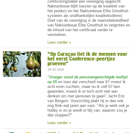
certificeringslabel een vereniging opgericht.
Naktuinbouw blijft toezien op de kwaliteit van
het product en het Naktuinbouw Elite Grootfruit-
systeem als onafhankelijke kwaliteitsdienst.
Doel van de vereniging is de naamsbekendheid
van Naktuinbouw Elite Grootfruit te vergroten en
de inhoud van het certificaat verder te
versterken.
Lees verder »
"Op Curaçao liet ik de mensen voor
het eerst Conference-peertjes
proeven"
25-03-2026
"
Vroeger stond de pensioengerechtigde leeftijd
op 65
en toen dat verschoof naar 67 moest ik
echt even zuchten, maar nu ik zelf 67 ben
geworden, moest ik er toch echt niet aan
denken om met pensioen te gaan", lacht Eric
van Bergem. Voorzichtig plakt hij er dan ook
nog flink wat jaren aan vast. "Als je werk ook je
hobby is en je wordt er blij van, waarom zou je
dan stoppen?"
Lees verder »