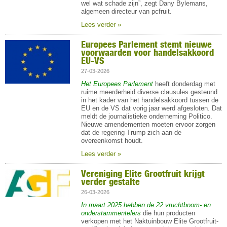
wel wat schade zijn”, zegt Dany Bylemans,
algemeen directeur van pcfruit.
Lees verder »
Europees Parlement stemt nieuwe
voorwaarden voor handelsakkoord
EU-VS
27-03-2026
Het Europees Parlement
heeft donderdag met
ruime meerderheid diverse clausules gesteund
in het kader van het handelsakkoord tussen de
EU en de VS dat vorig jaar werd afgesloten. Dat
meldt de journalistieke onderneming
Politico
.
Nieuwe amendementen moeten ervoor zorgen
dat de regering-Trump zich aan de
overeenkomst houdt.
Lees verder »
Vereniging Elite Grootfruit krijgt
verder gestalte
26-03-2026
In maart 2025 hebben de 22 vruchtboom- en
onderstammentelers
die hun producten
verkopen met het Naktuinbouw Elite Grootfruit-