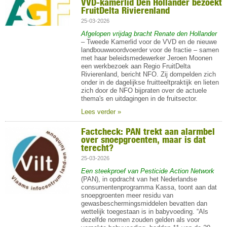
VVD-kamerlid Den Hollander bezoekt
FruitDelta Rivierenland
25-03-2026
Afgelopen vrijdag bracht Renate den Hollander
– Tweede Kamerlid voor de VVD en de nieuwe
landbouwwoordvoerder voor de fractie – samen
met haar beleidsmedewerker Jeroen Moonen
een werkbezoek aan Regio FruitDelta
Rivierenland, bericht NFO. Zij dompelden zich
onder in de dagelijkse fruitteeltpraktijk en lieten
zich door de NFO bijpraten over de actuele
thema's en uitdagingen in de fruitsector.
Lees verder »
Factcheck: PAN trekt aan alarmbel
over snoepgroenten, maar is dat
terecht?
25-03-2026
Een steekproef van Pesticide Action Network
(PAN), in opdracht van het Nederlandse
consumentenprogramma Kassa, toont aan dat
snoepgroenten meer residu van
gewasbeschermingsmiddelen bevatten dan
wettelijk toegestaan is in babyvoeding. “Als
dezelfde normen zouden gelden als voor