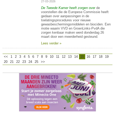
27-03-2026
De Tweede Kamer heeft zorgen
over
de
voorstellen die de Europese Commissie heeft
gedaan over aanpassingen in de
toelatingsprocedures voor nieuwe
gewasbeschermingsmiddelen en biociden. Een
motie waarin VVD en GroenLinks-PvdA die
zorgen kenbaar maken werd donderdag 26
maart door een meerderheid gesteund.
Lees verder »
<<
1
2
3
4
5
6
7
8
9
10
11
12
13
14
15
16
17
18
19
20
21
22
23
24
25
>>