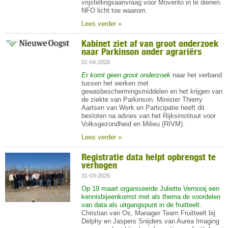
vrijstellingsaanvraag voor Movento in te dienen.
NFO licht toe waarom.
Lees verder »
Kabinet ziet af van groot onderzoek
naar Parkinson onder agrariërs
01-04-2026
Er komt geen groot onderzoek
naar het verband
tussen het werken met
gewasbeschermingsmiddelen en het krijgen van
de ziekte van Parkinson. Minister Thierry
Aartsen van Werk en Participatie heeft dit
besloten na advies van het Rijksinstituut voor
Volksgezondheid en Milieu (RIVM).
Lees verder »
Registratie data helpt opbrengst te
verhogen
31-03-2026
Op 19 maart organiseerde Juliette Vernooij een
kennisbijeenkomst met als thema de voordelen
van data als uitgangspunt in de fruitteelt
.
Christian van Os, Manager Team Fruitteelt bij
Delphy en Jaspers Snijders van Aurea Imaging