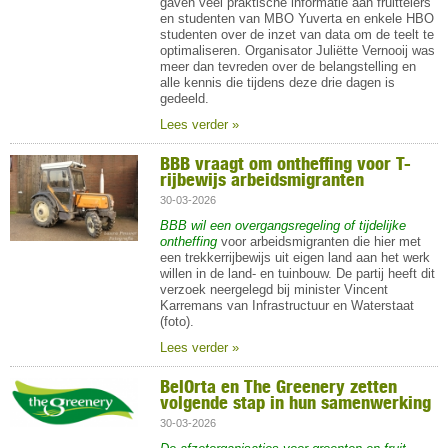
gaven veel praktische informatie aan fruittelers
en studenten van MBO Yuverta en enkele HBO
studenten over de inzet van data om de teelt te
optimaliseren. Organisator Juliëtte Vernooij was
meer dan tevreden over de belangstelling en
alle kennis die tijdens deze drie dagen is
gedeeld.
Lees verder »
BBB vraagt om ontheffing voor T-
rijbewijs arbeidsmigranten
30-03-2026
BBB wil een overgangsregeling of tijdelijke
ontheffing
voor arbeidsmigranten die hier met
een trekkerrijbewijs uit eigen land aan het werk
willen in de land- en tuinbouw. De partij heeft dit
verzoek neergelegd bij minister Vincent
Karremans van Infrastructuur en Waterstaat
(foto).
Lees verder »
BelOrta en The Greenery zetten
volgende stap in hun samenwerking
30-03-2026