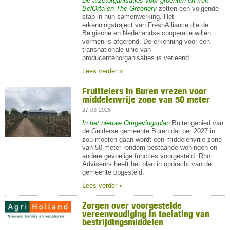
De afzetorganisaties voor groenten en fruit
BelOrta en The Greenery
zetten een volgende
stap in hun samenwerking. Het
erkenningstraject van FreshAlliance die de
Belgische en Nederlandse coöperatie willen
vormen is afgerond. De erkenning voor een
transnationale unie van
producentenorganisaties is verleend.
Lees verder »
Fruittelers in Buren vrezen voor
middelenvrije zone van 50 meter
27-03-2026
In het nieuwe Omgevingsplan
Buitengebied van
de Gelderse gemeente Buren dat per 2027 in
zou moeten gaan wordt een middelenvrije zone
van 50 meter rondom bestaande woningen en
andere gevoelige functies voorgesteld. Rho
Adviseurs heeft het plan in opdracht van de
gemeente opgesteld.
Lees verder »
Zorgen over voorgestelde
vereenvoudiging in toelating van
bestrijdingsmiddelen