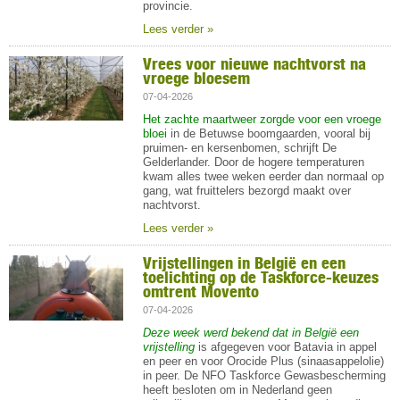
provincie.
Lees verder »
Vrees voor nieuwe nachtvorst na
vroege bloesem
07-04-2026
Het zachte maartweer zorgde voor een vroege
bloei
in de Betuwse boomgaarden, vooral bij
pruimen- en kersenbomen, schrijft De
Gelderlander. Door de hogere temperaturen
kwam alles twee weken eerder dan normaal op
gang, wat fruittelers bezorgd maakt over
nachtvorst.
Lees verder »
Vrijstellingen in België en een
toelichting op de Taskforce-keuzes
omtrent Movento
07-04-2026
Deze week werd bekend dat in België een
vrijstelling
is afgegeven voor Batavia in appel
en peer en voor Orocide Plus (sinaasappelolie)
in peer. De NFO Taskforce Gewasbescherming
heeft besloten om in Nederland geen