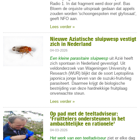
Radio 1. In dat fragment werd door prof. Bas
Bloem de onjuiste uitspraak gedaan dat appels
zouden worden 'schoongespoten met glyfosaat',
geeft NFO aan.
Lees verder »
Nieuwe Aziatische sluipwesp vestigt
zich in Nederland
04-03-2026
Een kleine parasitaire sluipwesp
uit Azië heeft
zich spontaan in Nederland gevestigd. Uit
veldonderzoek van Wageningen University &
Research (WUR) blijkt dat de soort Leptopilina
japonica jonge larven van de suzuki-fruitvlieg
parasiteert. Daarmee krijgt de biologische
bestrijding van deze hardnekkige fruitplaag
onverwachte steun.
Lees verder »
Op pad met de teeltadviseur:
'Fruittelers ondersteunen in het
ambachtelijke en rationele'
04-03-2026
Het werk van een teeltadviseur
ziet er elke dag