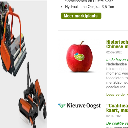
ht, oogst 2026
Sproeibomen en Fustreiniger
n peren
Hydraulische Oprijkar 3,5 Ton
Meer marktplaats
Historisc
Chinese m
02-02-2026
In de haven 
Nederlandse
telerscoöper
moment: voor
toegelaten t
mei 2025 het 
goedkeurde
Lees verder 
"Coalitie
kaart, ma
02-02-2026
De coalitie
met meer sam