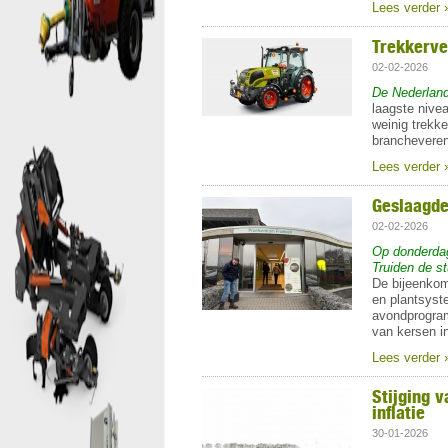
Lees verder 
Trekkerve
02-02-2026
De Nederland
laagste nivea
weinig trekke
brancheveren
Lees verder 
Geslaagde
02-02-2026
Op donderdag 
Truiden de s
De bijeenkom
en plantsyst
avondprogram
van kersen in
Lees verder 
Stijging v
inflatie
30-01-2026