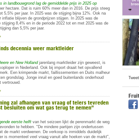
es in landbouwgrond lag de gemiddelde prijs in 2025 op
per hectare. Dat is ruim 60% meer dan in 2016. De prijs steeg
t 5,5% per jaar. In 2025 was de stijging bijna 12%. Ook na
r inflatie blijven de grondprijzen stijgen. In 2025 was de
e stijging 8,4% en in de periode 2022 tot en met 2025 was de
ijging dan 5,5% per jaar.
»
sinds decennia weer marktleider
Deere en New Holland
jarenlang marktleider zijn geweest, is
oploper in Nederland. Ook bij import draait het opvallend
merk. Een krimpende markt, faillissementen en Duits malheur
 ten grondslag. Jonge inruil en goed buitenlands onderhoud
Tweet
 vertrouwd.
»
Frui
ming zal afhangen van vraag of telers tevreden
ist besluiten om wat gas terug te nemen"
gende eerste helft
van het seizoen lijkt de perenmarkt de weg
evonden te hebben. "De mindere partijen zijn ondertussen
uit de markt verdwenen. De verkoop is inmiddels duidelijk
er is momenteel veel vraag vanuit alle hoeken van de markt",