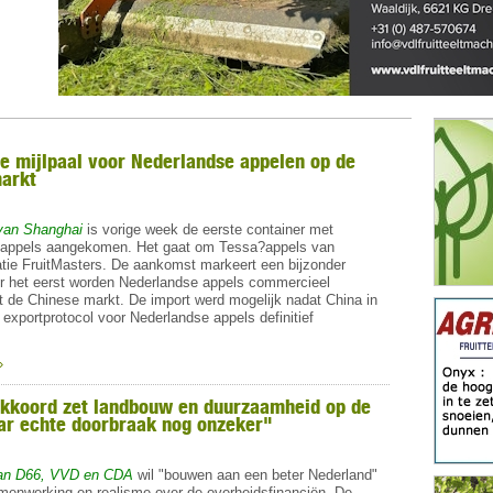
he mijlpaal voor Nederlandse appelen op de
arkt
van Shanghai
is vorige week de eerste container met
 appels aangekomen. Het gaat om Tessa?appels van
atie FruitMasters. De aankomst markeert een bijzonder
 het eerst worden Nederlandse appels commercieel
ot de Chinese markt. De import werd mogelijk nadat China in
exportprotocol voor Nederlandse appels definitief
.
»
akkoord zet landbouw en duurzaamheid op de
ar echte doorbraak nog onzeker"
 van D66, VVD en CDA
wil "bouwen aan een beter Nederland"
enwerking en realisme over de overheidsfinanciën. De