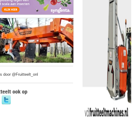
s door @Fruitteelt_onl
tteelt ook op