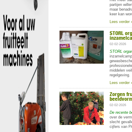
partijen will
maar benadru
keer kan wor
Lees verder 
STORL org
inzamelc
02-02-2026
STORL organi
inzamelcampa
gewasbescher
professionel
middelen veil
regelgeving.
Lees verder 
Zorgen fru
beeldvorm
02-02-2026
De recente b
over de verm
slecht gevall
cijfers van P