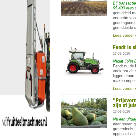
Bij transacti
95.400 euro
gemiddeld me
correctie voo
gecorrigeerd
gemiddelde st
Lees verder 
Fendt is 
27-01-2026
Nadat John 
Fendt nu de k
vaak om dit 
liggen eraan
maken import
Lees verder 
"Prijsvor
zijn of ju
27-01-2026
Na een uitda
naar boven g
grotendeels 
opgepakt en 