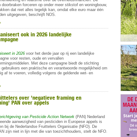
en doorbraken forceren op onder meer stikstof en woningbouw,
kken dat niet alles tegelijk kan, omdat elke euro maar één
den uitgegeven, beschrijft
NOS
.
»
aniseert ook in 2026 landelijke
ampagne
seert in 2026
voor het derde jaar op rij een landelijke
gne voor resten, oude en vervallen
mingsmiddelen. Met deze campagne biedt de stichting
e gebruikers een praktische en verantwoorde mogelijkheid om
ig af te voeren, volledig volgens de geldende wet- en
»
ittelers over 'negatieve framing en
ing' PAN over appels
erichtgeving van Pesticide Action Network
(PAN) Nederland
eende aanwezigheid van pesticiden in Europese appels is
en bij de Nederlandse Fruittelers Organisatie (NFO). De
AN zijn niet in lijn met die van toezichthouders, stelt de NFO.