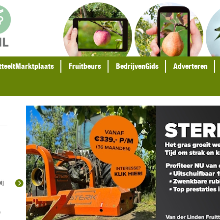
tteeltMarktplaats
Fruitbeurs
BedrijvenGids
Adverteren
ij
e