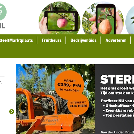
tteeltMarktplaats
Fruitbeurs
BedrijvenGids
Adverteren
ij
e