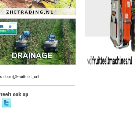
s door @Fruitteelt_onl
tteelt ook op