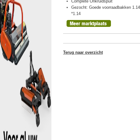
ht, oogst 2026
Complete Onkruidspuit
n peren
Gezocht: Goede voorraadbakken 1.14
*1.14
Meer marktplaats
Terug naar overzicht