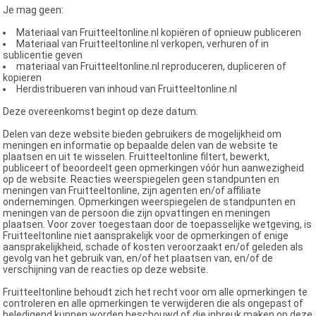
Je mag geen:
Materiaal van Fruitteeltonline.nl kopiëren of opnieuw publiceren
Materiaal van Fruitteeltonline.nl verkopen, verhuren of in
sublicentie geven
materiaal van Fruitteeltonline.nl reproduceren, dupliceren of
kopieren
Herdistribueren van inhoud van Fruitteeltonline.nl
Deze overeenkomst begint op deze datum.
Delen van deze website bieden gebruikers de mogelijkheid om
meningen en informatie op bepaalde delen van de website te
plaatsen en uit te wisselen. Fruitteeltonline filtert, bewerkt,
publiceert of beoordeelt geen opmerkingen vóór hun aanwezigheid
op de website. Reacties weerspiegelen geen standpunten en
meningen van Fruitteeltonline, zijn agenten en/of affiliate
ondernemingen. Opmerkingen weerspiegelen de standpunten en
meningen van de persoon die zijn opvattingen en meningen
plaatsen. Voor zover toegestaan ​​door de toepasselijke wetgeving, is
Fruitteeltonline niet aansprakelijk voor de opmerkingen of enige
aansprakelijkheid, schade of kosten veroorzaakt en/of geleden als
gevolg van het gebruik van, en/of het plaatsen van, en/of de
verschijning van de reacties op deze website.
Fruitteeltonline behoudt zich het recht voor om alle opmerkingen te
controleren en alle opmerkingen te verwijderen die als ongepast of
beledigend kunnen worden beschouwd of die inbreuk maken op deze