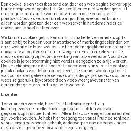
Een cookie is een tekstbestand dat door een web pagina server op je
harde schijf wordt geplaatst. Cookies kunnen niet worden gebruikt
om programma's uit te voeren of virussen op je computer te
plaatsen. Cookies worden uniek aan jou toegewezen en kunnen
alleen worden gelezen door een webserver in het domein dat de
cookie aan je heeft uitgegeven.
We kunnen cookies gebruiken om informatie te verzamelen, op te
slaan en bij te houden voor statistische of marketingdoeleinden om
onze website te laten werken. Je hebt de mogelijkheid om optionele
cookies te accepteren of om te weigeren. Er zijn enkele vereiste
cookies die nodig zijn voor de werking van onze website. Voor deze
cookies is je toestemming niet vereist, aangezien ze altijd werken.
Hou er rekening mee dat door het accepteren van vereiste cookies,
je ook cookies van derden accepteert, die kunnen worden gebruikt
via door derden geleverde services als je dergelijke services op onze
website gebruikt, bijvoorbeeld een video weergavevenster van
derden dat geïntegreerd is op onze website.
Licentie:
Tenzij anders vermeld, bezit Fruitteeltonline en/of zijn
licentiegevers de intellectuele eigendomsrechten voor alle
gegevens op Fruitteeltonline.nl. Alle intellectuele eigendomsrechten
zijn voorbehouden. Je hebt hier toegang toe vanaf Fruitteeltonline.nl
voor je eigen persoonlijk gebruik, onderworpen aan de beperkingen
die in deze algemene voorwaarden zijn vastgelegd.