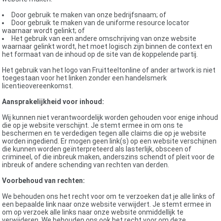
Door gebruik te maken van onze bedrijfsnaam; of
Door gebruik te maken van de uniforme resource locator
waarnaar wordt gelinkt; of
Het gebruik van een andere omschrijving van onze website
waarnaar gelinkt wordt, het moet logisch zijn binnen de context en
het formaat van de inhoud op de site van de koppelende partij.
Het gebruik van het logo van Fruitteeltonline of ander artwork is niet
toegestaan ​​voor het linken zonder een handelsmerk
licentieovereenkomst.
Aansprakelijkheid voor inhoud:
Wij kunnen niet verantwoordelijk worden gehouden voor enige inhoud
die op je website verschijnt. Je stemt ermee in om ons te
beschermen en te verdedigen tegen alle claims die op je website
worden ingediend. Er mogen geen link(s) op een website verschijnen
die kunnen worden geïnterpreteerd als lasterlijk, obsceen of
crimineel, of die inbreuk maken, anderszins schendt of pleit voor de
inbreuk of andere schending van rechten van derden.
Voorbehoud van rechten:
We behouden ons het recht voor om te verzoeken dat je alle links of
een bepaalde link naar onze website verwijdert. Je stemt ermee in
om op verzoek alle links naar onze website onmiddellijk te
verwijderen. We behouden ons ook het recht voor om deze