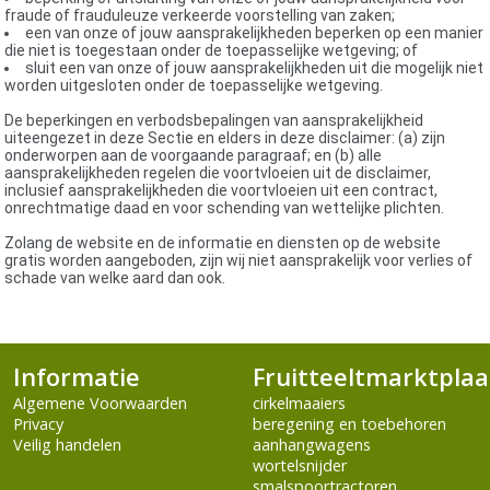
fraude of frauduleuze verkeerde voorstelling van zaken;
een van onze of jouw aansprakelijkheden beperken op een manier
die niet is toegestaan ​​onder de toepasselijke wetgeving; of
sluit een van onze of jouw aansprakelijkheden uit die mogelijk niet
worden uitgesloten onder de toepasselijke wetgeving.
De beperkingen en verbodsbepalingen van aansprakelijkheid
uiteengezet in deze Sectie en elders in deze disclaimer: (a) zijn
onderworpen aan de voorgaande paragraaf; en (b) alle
aansprakelijkheden regelen die voortvloeien uit de disclaimer,
inclusief aansprakelijkheden die voortvloeien uit een contract,
onrechtmatige daad en voor schending van wettelijke plichten.
Zolang de website en de informatie en diensten op de website
gratis worden aangeboden, zijn wij niet aansprakelijk voor verlies of
schade van welke aard dan ook.
Informatie
Fruitteeltmarktplaa
Algemene Voorwaarden
cirkelmaaiers
Privacy
beregening en toebehoren
Veilig handelen
aanhangwagens
wortelsnijder
smalspoortractoren