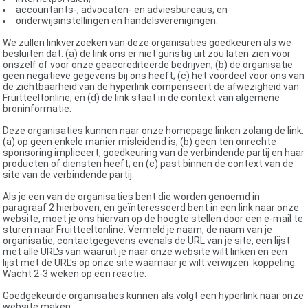
accountants-, advocaten- en adviesbureaus; en
onderwijsinstellingen en handelsverenigingen.
We zullen linkverzoeken van deze organisaties goedkeuren als we
besluiten dat: (a) de link ons ​​er niet gunstig uit zou laten zien voor
onszelf of voor onze geaccrediteerde bedrijven; (b) de organisatie
geen negatieve gegevens bij ons heeft; (c) het voordeel voor ons van
de zichtbaarheid van de hyperlink compenseert de afwezigheid van
Fruitteeltonline; en (d) de link staat in de context van algemene
broninformatie.
Deze organisaties kunnen naar onze homepage linken zolang de link:
(a) op geen enkele manier misleidend is; (b) geen ten onrechte
sponsoring impliceert, goedkeuring van de verbindende partij en haar
producten of diensten heeft; en (c) past binnen de context van de
site van de verbindende partij.
Als je een van de organisaties bent die worden genoemd in
paragraaf 2 hierboven, en geïnteresseerd bent in een link naar onze
website, moet je ons hiervan op de hoogte stellen door een e-mail te
sturen naar Fruitteeltonline. Vermeld je naam, de naam van je
organisatie, contactgegevens evenals de URL van je site, een lijst
met alle URL's van waaruit je naar onze website wilt linken en een
lijst met de URL's op onze site waarnaar je wilt verwijzen. koppeling.
Wacht 2-3 weken op een reactie.
Goedgekeurde organisaties kunnen als volgt een hyperlink naar onze
website maken: