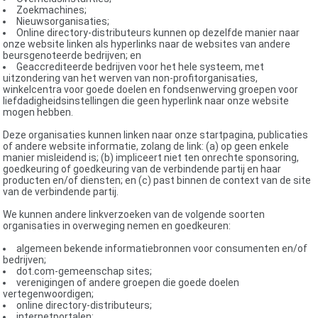
Zoekmachines;
Nieuwsorganisaties;
Online directory-distributeurs kunnen op dezelfde manier naar
onze website linken als hyperlinks naar de websites van andere
beursgenoteerde bedrijven; en
Geaccrediteerde bedrijven voor het hele systeem, met
uitzondering van het werven van non-profitorganisaties,
winkelcentra voor goede doelen en fondsenwerving groepen voor
liefdadigheidsinstellingen die geen hyperlink naar onze website
mogen hebben.
Deze organisaties kunnen linken naar onze startpagina, publicaties
of andere website informatie, zolang de link: (a) op geen enkele
manier misleidend is; (b) impliceert niet ten onrechte sponsoring,
goedkeuring of goedkeuring van de verbindende partij en haar
producten en/of diensten; en (c) past binnen de context van de site
van de verbindende partij.
We kunnen andere linkverzoeken van de volgende soorten
organisaties in overweging nemen en goedkeuren:
algemeen bekende informatiebronnen voor consumenten en/of
bedrijven;
dot.com-gemeenschap sites;
verenigingen of andere groepen die goede doelen
vertegenwoordigen;
online directory-distributeurs;
internetportalen;