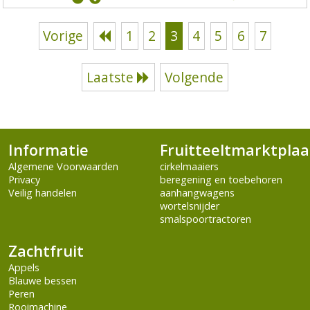
Vorige
1
2
3
4
5
6
7
Laatste
Volgende
Informatie
Fruitteeltmarktplaa
Algemene Voorwaarden
cirkelmaaiers
Privacy
beregening en toebehoren
Veilig handelen
aanhangwagens
wortelsnijder
smalspoortractoren
Zachtfruit
Appels
Blauwe bessen
Peren
Rooimachine