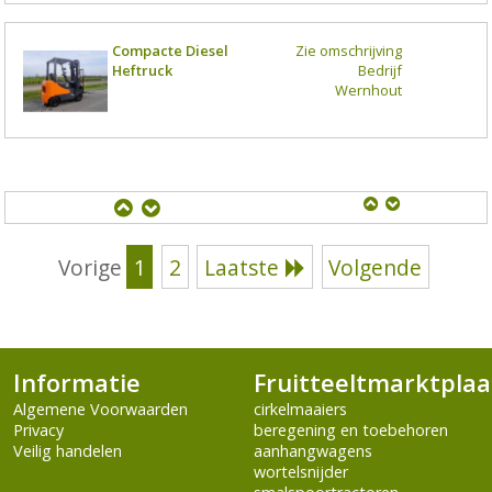
Compacte Diesel
Zie omschrijving
Heftruck
Bedrijf
Wernhout
Vorige
1
2
Laatste
Volgende
Informatie
Fruitteeltmarktplaa
Algemene Voorwaarden
cirkelmaaiers
Privacy
beregening en toebehoren
Veilig handelen
aanhangwagens
wortelsnijder