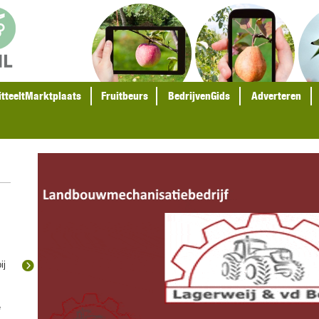
itteeltMarktplaats
Fruitbeurs
BedrijvenGids
Adverteren
ij
e