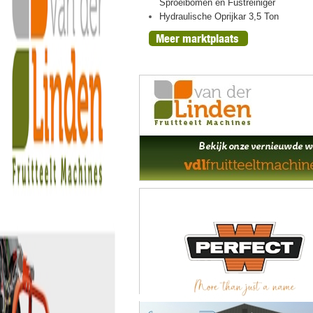
ht, oogst 2026
Sproeibomen en Fustreiniger
n peren
Hydraulische Oprijkar 3,5 Ton
Meer marktplaats