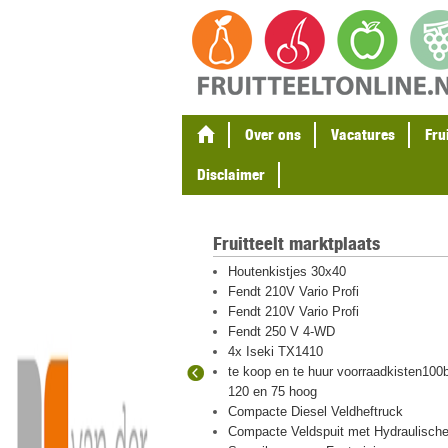
Over ons
Vacatures
Fru
Disclaimer
Fruitteelt marktplaats
gel en
Houtenkistjes 30x40
ten
Fendt 210V Vario Profi
eton palen
Fendt 210V Vario Profi
Fendt 250 V 4-WD
4x Iseki TX1410
te koop en te huur voorraadkisten100b
 hout en plastic
120 en 75 hoog
igraver met
Compacte Diesel Veldheftruck
Compacte Veldspuit met Hydraulisch