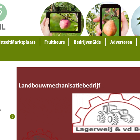
itteeltMarktplaats
Fruitbeurs
BedrijvenGids
Adverteren
ij
e