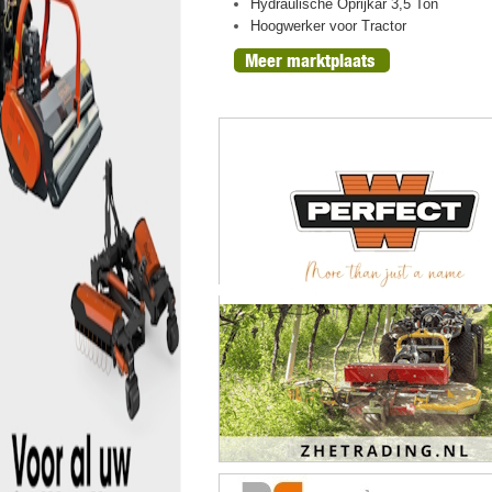
ht, oogst 2026
Hydraulische Oprijkar 3,5 Ton
n peren
Hoogwerker voor Tractor
Meer marktplaats