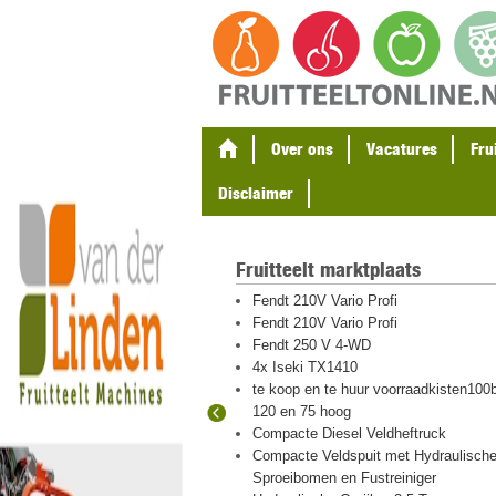
Over ons
Vacatures
Fru
Disclaimer
Fruitteelt marktplaats
gel en
Fendt 210V Vario Profi
ten
Fendt 210V Vario Profi
eton palen
Fendt 250 V 4-WD
4x Iseki TX1410
te koop en te huur voorraadkisten100b
120 en 75 hoog
 hout en plastic
Compacte Diesel Veldheftruck
igraver met
Compacte Veldspuit met Hydraulisch
Sproeibomen en Fustreiniger